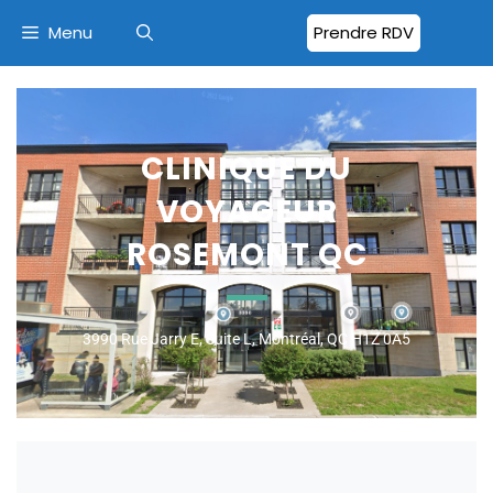
Menu
Prendre RDV
CLINIQUE DU
VOYAGEUR
ROSEMONT QC
3990 Rue Jarry E, Suite L, Montréal, QC H1Z 0A5