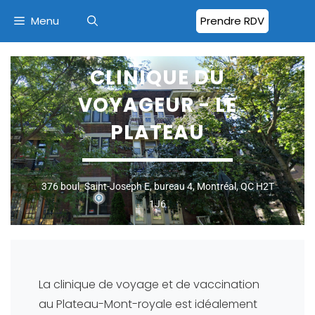
Menu
Prendre RDV
CLINIQUE DU
VOYAGEUR - LE
PLATEAU
376 boul. Saint-Joseph E, bureau 4, Montréal, QC H2T
1J6
La clinique de voyage et de vaccination
au Plateau-Mont-royale est idéalement