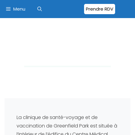
Menu
Prendre RDV
CLINIQUE DE SANTÉ-
VOYAGE
GREENFIELD PARK QC
300 boulevard Churchill, bureau 302
Greenfield Park, QC, J4V 2N2
La clinique de santé-voyage et de
vaccination de Greenfield Park est située à
l’intérieur de l’édifice du Centre Médical