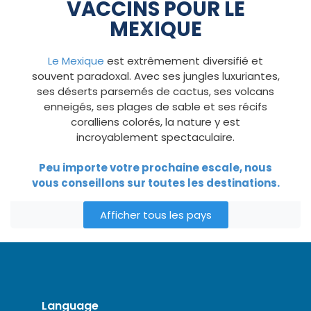
VACCINS POUR LE
MEXIQUE
Le Mexique
est extrêmement diversifié et
souvent paradoxal. Avec ses jungles luxuriantes,
ses déserts parsemés de cactus, ses volcans
enneigés, ses plages de sable et ses récifs
coralliens colorés, la nature y est
incroyablement spectaculaire.
Peu importe votre prochaine escale, nous
vous conseillons sur toutes les destinations.
Afficher tous les pays
Language