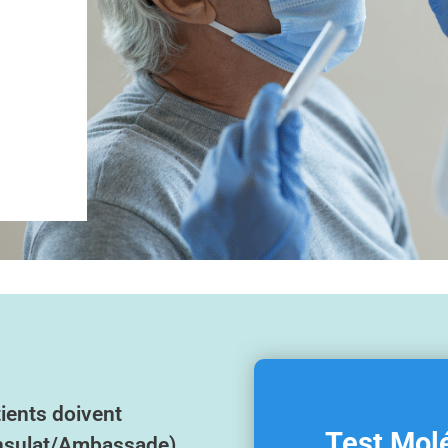
ients doivent
Test Mol
onsulat/Ambassade)