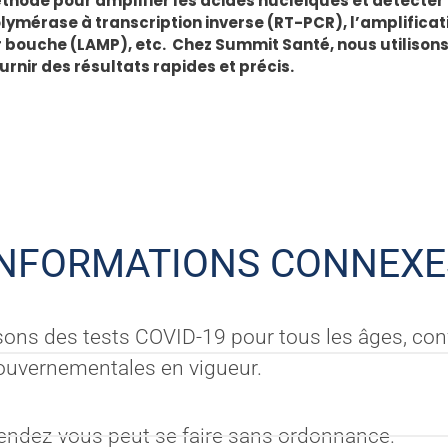
ode pour amplifier les acides nucléiques et détecter l
lymérase à transcription inverse (RT-PCR), l’amplificat
 bouche (LAMP), etc. Chez Summit Santé, nous utilisons 
rnir des résultats rapides et précis.
INFORMATIONS CONNEXE
ons des tests COVID-19 pour tous les âges, c
ouvernementales en vigueur.
rendez-vous peut se faire sans ordonnance.