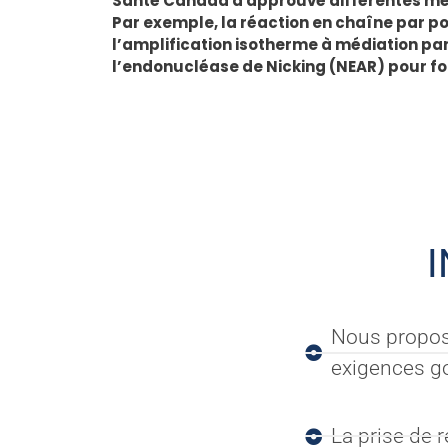
Santé Canada a approuvé différentes méth
Par exemple, la réaction en chaîne par po
l’amplification isotherme à médiation par
l’endonucléase de Nicking (NEAR) pour fou
Nous propos
exigences g
La prise de 