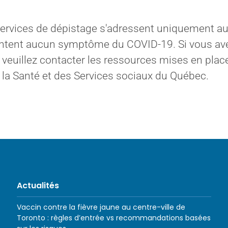
services de dépistage s'adressent uniquement a
entent aucun symptôme du COVID-19. Si vous av
euillez contacter les ressources mises en place
 la Santé et des Services sociaux du Québec.
Actualités
Vaccin contre la fièvre jaune au centre-ville de
Toronto : règles d’entrée vs recommandations basées