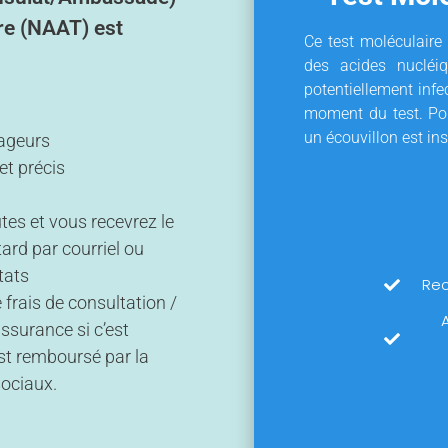
ire (NAAT) est
Ce test moléculaire 
des acides nucléiq
potentiellement inf
moment du test. Pou
un écouvillon est ins
ageurs
et précis
es et vous recevrez le
tard par courriel ou
tats
Rec
 frais de consultation /
A
ssurance si c’est
est remboursé par la
sociaux.