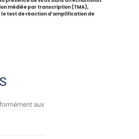
a présence de virus dans un échantillon.
ion médiée par transcription (TMA),
le test de réaction d’amplification de
S
onformément aux