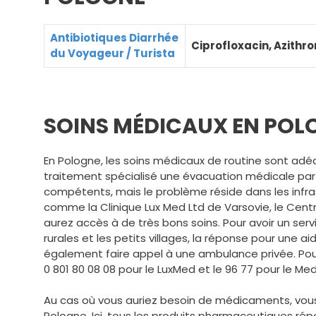
Antibiotiques Diarrhée
Ciprofloxacin, Azithr
du Voyageur / Turista
SOINS MÉDICAUX EN POL
En Pologne, les soins médicaux de routine sont adé
traitement spécialisé une évacuation médicale par 
compétents, mais le problème réside dans les infrast
comme la Clinique Lux Med Ltd de Varsovie, le Cent
aurez accès à de très bons soins. Pour avoir un ser
rurales et les petits villages, la réponse pour une
également faire appel à une ambulance privée. Pour 
0 801 80 08 08 pour le LuxMed et le 96 77 pour le Med
Au cas où vous auriez besoin de médicaments, vou
Pologne. Ici, tous les produits pharmaceutiques ré