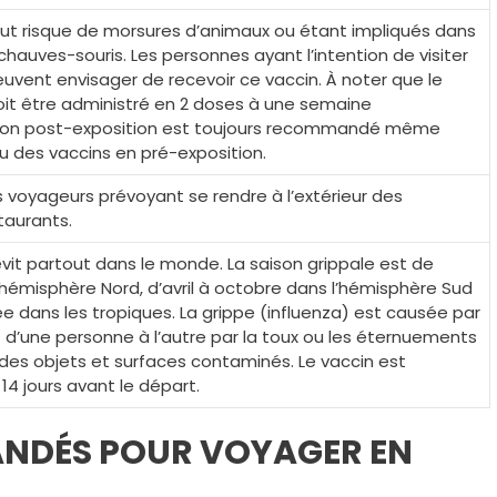
aut risque de morsures d’animaux ou étant impliqués dans
chauves-souris. Les personnes ayant l’intention de visiter
euvent envisager de recevoir ce vaccin. À noter que le
oit être administré en 2 doses à une semaine
nation post-exposition est toujours recommandé même
u des vaccins en pré-exposition.
oyageurs prévoyant se rendre à l’extérieur des
taurants.
évit partout dans le monde. La saison grippale est de
’hémisphère Nord, d’avril à octobre dans l’hémisphère Sud
ée dans les tropiques. La grippe (influenza) est causée par
t d’une personne à l’autre par la toux ou les éternuements
des objets et surfaces contaminés. Le vaccin est
 jours avant le départ.
NDÉS POUR VOYAGER EN