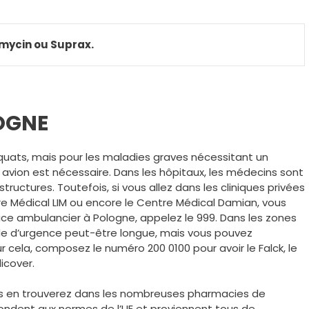
omycin ou Suprax.
OGNE
quats, mais pour les maladies graves nécessitant un
avion est nécessaire. Dans les hôpitaux, les médecins sont
ructures. Toutefois, si vous allez dans les cliniques privées
re Médical LIM ou encore le Centre Médical Damian, vous
vice ambulancier à Pologne, appelez le 999. Dans les zones
 aide d’urgence peut-être longue, mais vous pouvez
cela, composez le numéro 200 0100 pour avoir le Falck, le
icover.
s en trouverez dans les nombreuses pharmacies de
pondent aux normes de l’UE et proviennent tous de