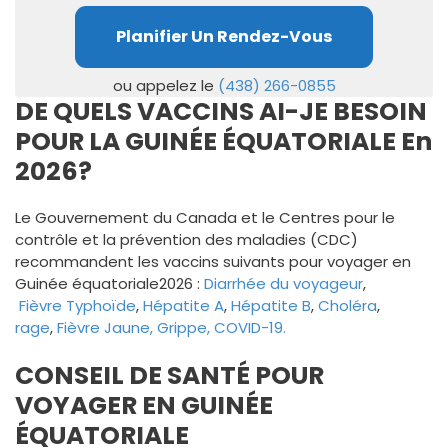
Planifier Un Rendez-Vous
ou appelez le
(438) 266-0855
DE QUELS VACCINS AI-JE BESOIN
POUR LA GUINÉE ÉQUATORIALE En
2026?
Le Gouvernement du Canada et le Centres pour le
contrôle et la prévention des maladies (CDC)
recommandent les vaccins suivants pour voyager en
Guinée équatoriale2026 :
Diarrhée du voyageur
,
Fièvre
Typhoïde
,
Hépatite A
,
Hépatite B
,
Choléra
,
rage
,
Fièvre Jaune,
Grippe, COVID-19.
CONSEIL DE SANTÉ POUR
VOYAGER EN GUINÉE
ÉQUATORIALE