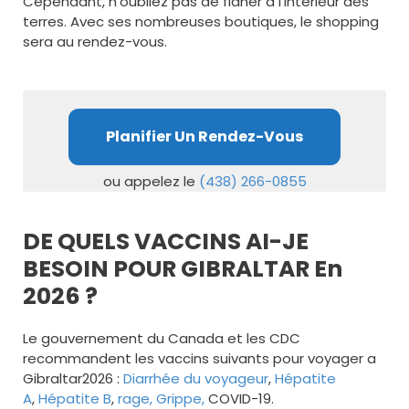
Cependant, n’oubliez pas de flâner à l’intérieur des
terres. Avec ses nombreuses boutiques, le shopping
sera au rendez-vous.
Planifier Un Rendez-Vous
ou appelez le
(438) 266-0855
DE QUELS VACCINS AI-JE
BESOIN POUR GIBRALTAR En
2026 ?
Le gouvernement du Canada et les CDC
recommandent les vaccins suivants pour voyager a
Gibraltar2026 :
Diarrhée du voyageur
,
Hépatite
A
,
Hépatite B
,
rage,
Grippe,
COVID-19.