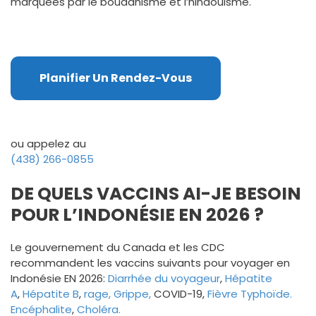
marquées par le bouddhisme et l’hindouisme.
Planifier Un Rendez-Vous
ou appelez au
(438) 266-0855
DE QUELS VACCINS AI-JE BESOIN
POUR L’INDONÉSIE EN 2026 ?
Le gouvernement du Canada et les CDC
recommandent les vaccins suivants pour voyager en
Indonésie EN 2026:
Diarrhée du voyageur
,
Hépatite
A
,
Hépatite B
,
rage,
Grippe,
COVID-19,
Fièvre Typhoïde.
Encéphalite
,
Choléra.