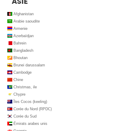
ASIE
Afghanistan
Arabie saoudite
Armenie
Azerbaïdjan
Bahrein
Bangladesh
Bhoutan
Brunei darussalam
Cambodge
Chine
Christmas, ile
Chypre
Îles Cocos (keeling)
Corée du Nord (RPDC)
Corée du Sud
Émirats arabes unis
Georgie