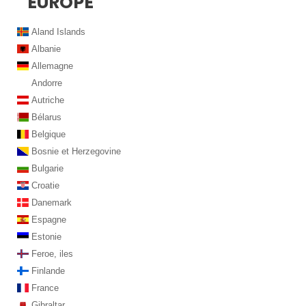
EUROPE
Aland Islands
Albanie
Allemagne
Andorre
Autriche
Bélarus
Belgique
Bosnie et Herzegovine
Bulgarie
Croatie
Danemark
Espagne
Estonie
Feroe, iles
Finlande
France
Gibraltar