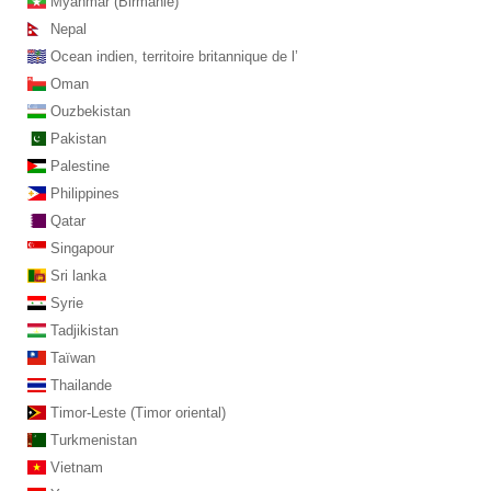
Myanmar (Birmanie)
Nepal
Ocean indien, territoire britannique de l’
Oman
Ouzbekistan
Pakistan
Palestine
Philippines
Qatar
Singapour
Sri lanka
Syrie
Tadjikistan
Taïwan
Thailande
Timor-Leste (Timor oriental)
Turkmenistan
Vietnam