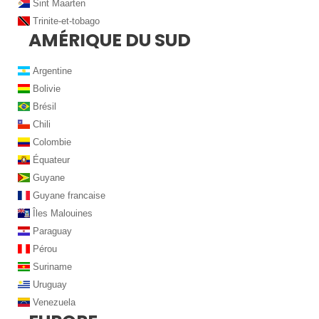
Sint Maarten
Trinite-et-tobago
AMÉRIQUE DU SUD
Argentine
Bolivie
Brésil
Chili
Colombie
Équateur
Guyane
Guyane francaise
Îles Malouines
Paraguay
Pérou
Suriname
Uruguay
Venezuela