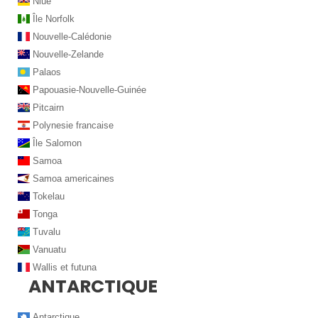
Niue
Île Norfolk
Nouvelle-Calédonie
Nouvelle-Zelande
Palaos
Papouasie-Nouvelle-Guinée
Pitcairn
Polynesie francaise
Île Salomon
Samoa
Samoa americaines
Tokelau
Tonga
Tuvalu
Vanuatu
Wallis et futuna
ANTARCTIQUE
Antarctique