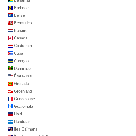
Bahamas
Barbade
Belize
Bermudes
Bonaire
Canada
Costa rica
Cuba
Curaçao
Dominique
États-unis
Grenade
Groenland
Guadeloupe
Guatemala
Haiti
Honduras
Îles Caïmans