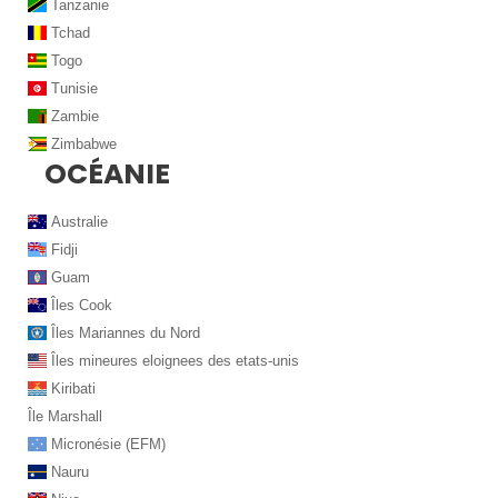
Tanzanie
Tchad
Togo
Tunisie
Zambie
Zimbabwe
OCÉANIE
Australie
Fidji
Guam
Îles Cook
Îles Mariannes du Nord
Îles mineures eloignees des etats-unis
Kiribati
Île Marshall
Micronésie (EFM)
Nauru