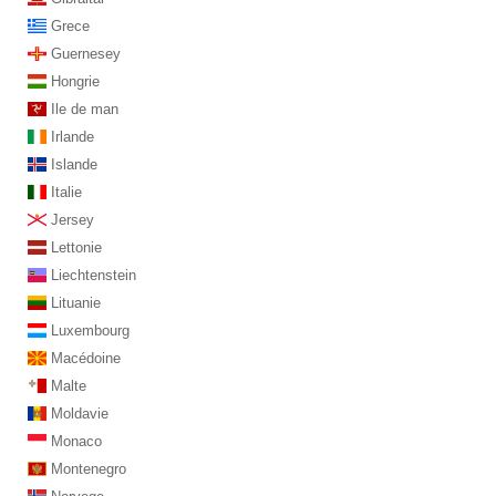
Grece
Guernesey
Hongrie
Ile de man
Irlande
Islande
Italie
Jersey
Lettonie
Liechtenstein
Lituanie
Luxembourg
Macédoine
Malte
Moldavie
Monaco
Montenegro